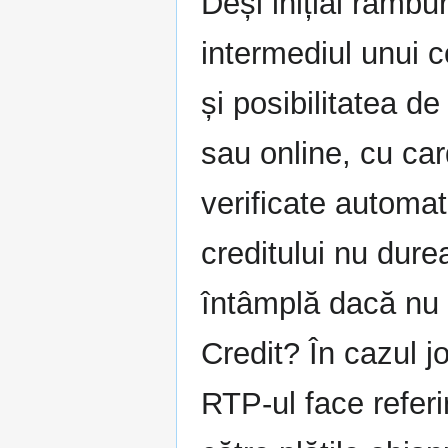
Deși inițial rambu
intermediul unui c
și posibilitatea de
sau online, cu card
verificate automa
creditului nu dur
întâmplă dacă nu
Credit? În cazul j
RTP-ul face refer