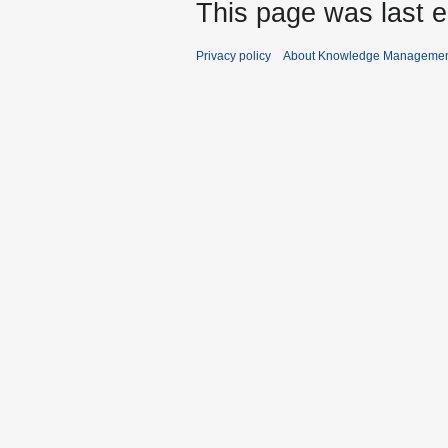
This page was last e
Privacy policy
About Knowledge Manageme