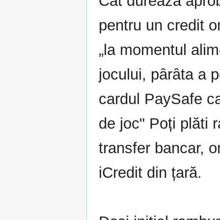
Cât durează aprob
pentru un credit o
„la momentul alime
jocului, pârâta a 
cardul PaySafe car
de joc" Poți plăti 
transfer bancar, o
iCredit din țară.