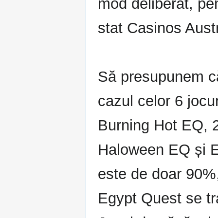
mod deliberat, pen
stat Casinos Austr
Să presupunem că
cazul celor 6 joc
Burning Hot EQ, 2
Haloween EQ și E
este de doar 90%
Egypt Quest se tr